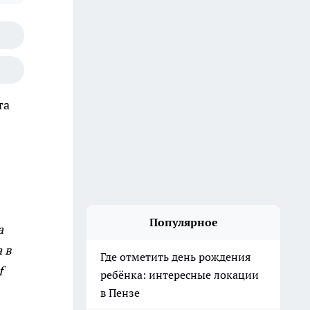
та
Популярное
а
 в
Где отметить день рождения
f
ребёнка: интересные локации
в Пензе