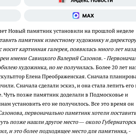
лет
Новый памятник установили на прошлой неделе
тавить памятник известному художнику и директор
 носит картинная галерея, появилась много лет назад
реи имени Савицкого Валерий Сазонов. - Первонача
юбилею художника, но не получилась.
Более 20 лет на
скульптор Елена Преображенская. Сначала планиров
ичили. Сначала сделали эскиз, и она стала лепить его 
е. Чуть позже памятник доделали в Подмосковье и
нам установить его не получилось. Все это время он
Сазонова, первоначально памятник хотели поставит
чуть позже нашли другое место — около Губернаторс
ил, и это более подходящее место для памятника, -