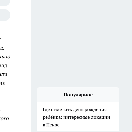
у
, -
льно
зад
али
из
Популярное
ь
Где отметить день рождения
ребёнка: интересные локации
кого
в Пензе