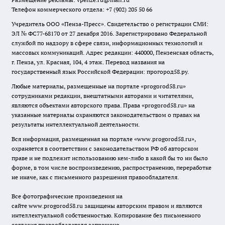
Телефон коммерческого отдела: +7 (902) 205 50 66
Учредитель ООО «Пенза-Пресс». Свидетельство о регистрации СМИ:
ЭЛ № ФС77-68170 от 27 декабря 2016. Зарегистрировано Федеральной
службой по надзору в сфере связи, информационных технологий и
массовых коммуникаций. Адрес редакции: 440000, Пензенская область,
г. Пенза, ул. Красная, 104, 4 этаж. Перевод названия на
государственный язык Российской Федерации: прогород58.ру.
Любые материалы, размещенные на портале «
progorod58.ru
»
сотрудниками редакции, внештатными авторами и читателями,
являются объектами авторского права. Права «
progorod58.ru
» на
указанные материалы охраняются законодательством о правах на
результаты интеллектуальной деятельности.
Вся информация, размещенная на портале «
www.progorod58.ru
»,
охраняется в соответствии с законодательством РФ об авторском
праве и не подлежит использованию кем-либо в какой бы то ни было
форме, в том числе воспроизведению, распространению, переработке
не иначе, как с письменного разрешения правообладателя.
Все фотографические произведения на
сайте
www.progorod58.ru
защищены авторским правом и являются
интеллектуальной собственностью. Копирование без письменного
согласия правообладателя запрещено.