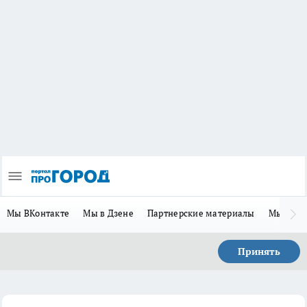
Мы ВКонтакте
Мы в Дзене
Партнерские материалы
Мы в Te
Принять