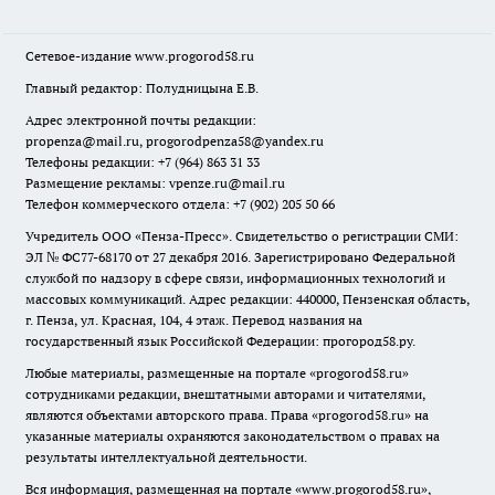
Сетевое-издание
www.progorod58.ru
Главный редактор: Полудницына Е.В.
Адрес электронной почты редакции:
propenza@mail.ru
, progorodpenza58@yandex.ru
Телефоны редакции: +7 (964) 863 31 33
Размещение рекламы: vpenze.ru@mail.ru
Телефон коммерческого отдела: +7 (902) 205 50 66
Учредитель ООО «Пенза-Пресс». Свидетельство о регистрации СМИ:
ЭЛ № ФС77-68170 от 27 декабря 2016. Зарегистрировано Федеральной
службой по надзору в сфере связи, информационных технологий и
массовых коммуникаций. Адрес редакции: 440000, Пензенская область,
г. Пенза, ул. Красная, 104, 4 этаж. Перевод названия на
государственный язык Российской Федерации: прогород58.ру.
Любые материалы, размещенные на портале «
progorod58.ru
»
сотрудниками редакции, внештатными авторами и читателями,
являются объектами авторского права. Права «
progorod58.ru
» на
указанные материалы охраняются законодательством о правах на
результаты интеллектуальной деятельности.
Вся информация, размещенная на портале «
www.progorod58.ru
»,