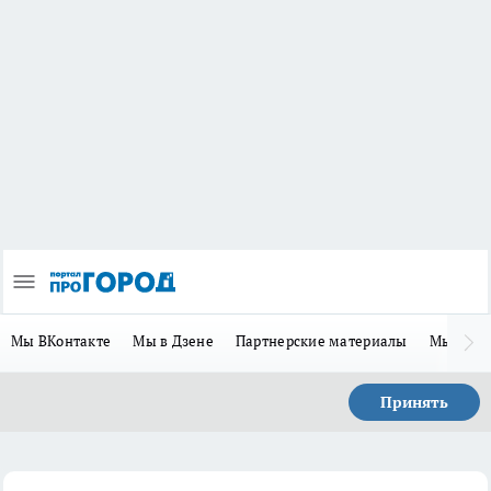
Мы ВКонтакте
Мы в Дзене
Партнерские материалы
Мы в Te
Принять