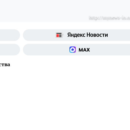
http://mynews-in.n
ства