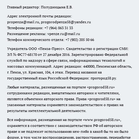
Главный редактор: Полудницына Е.В.
Адрес электронной почты редакции:
propenza@mail.ru
, progorodpenza58@yandex.ru
Телефоны редакции: +7 (964) 863 31 33
Размещение рекламы: vpenze.ru@mail.ru
Телефон коммерческого отдела: +7 (902) 205 50 66
Учредитель ООО «Пенза-Пресс». Свидетельство о регистрации СМИ:
ЭЛ № ФС77-68170 от 27 декабря 2016. Зарегистрировано Федеральной
службой по надзору в сфере связи, информационных технологий и
массовых коммуникаций. Адрес редакции: 440000, Пензенская область,
г. Пенза, ул. Красная, 104, 4 этаж. Перевод названия на
государственный язык Российской Федерации: прогород58.ру.
Любые материалы, размещенные на портале «
progorod58.ru
»
сотрудниками редакции, внештатными авторами и читателями,
являются объектами авторского права. Права «
progorod58.ru
» на
указанные материалы охраняются законодательством о правах на
результаты интеллектуальной деятельности.
Вся информация, размещенная на портале «
www.progorod58.ru
»,
охраняется в соответствии с законодательством РФ об авторском
праве и не подлежит использованию кем-либо в какой бы то ни было
форме, в том числе воспроизведению, распространению, переработке