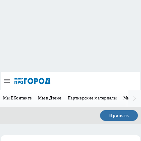
Мы ВКонтакте
Мы в Дзене
Партнерские материалы
Мы в Te
Принять