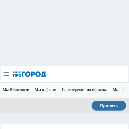
Мы ВКонтакте
Мы в Дзене
Партнерские материалы
Мы в Te
Принять