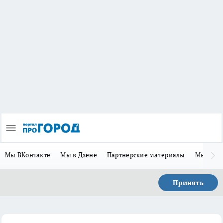
Мы ВКонтакте
Мы в Дзене
Партнерские материалы
Мы в Te
Принять