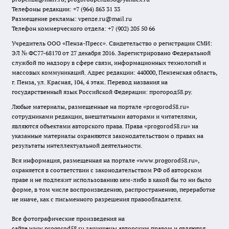
Телефоны редакции: +7 (964) 863 31 33
Размещение рекламы: vpenze.ru@mail.ru
Телефон коммерческого отдела: +7 (902) 205 50 66
Учредитель ООО «Пенза-Пресс». Свидетельство о регистрации СМИ:
ЭЛ № ФС77-68170 от 27 декабря 2016. Зарегистрировано Федеральной
службой по надзору в сфере связи, информационных технологий и
массовых коммуникаций. Адрес редакции: 440000, Пензенская область,
г. Пенза, ул. Красная, 104, 4 этаж. Перевод названия на
государственный язык Российской Федерации: прогород58.ру.
Любые материалы, размещенные на портале «
progorod58.ru
»
сотрудниками редакции, внештатными авторами и читателями,
являются объектами авторского права. Права «
progorod58.ru
» на
указанные материалы охраняются законодательством о правах на
результаты интеллектуальной деятельности.
Вся информация, размещенная на портале «
www.progorod58.ru
»,
охраняется в соответствии с законодательством РФ об авторском
праве и не подлежит использованию кем-либо в какой бы то ни было
форме, в том числе воспроизведению, распространению, переработке
не иначе, как с письменного разрешения правообладателя.
Все фотографические произведения на
сайте
www.progorod58.ru
защищены авторским правом и являются