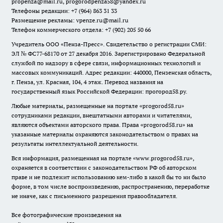
propenza@mail.ru
, progorodpenza58@yandex.ru
Телефоны редакции: +7 (964) 863 31 33
Размещение рекламы: vpenze.ru@mail.ru
Телефон коммерческого отдела: +7 (902) 205 50 66
Учредитель ООО «Пенза-Пресс». Свидетельство о регистрации СМИ:
ЭЛ № ФС77-68170 от 27 декабря 2016. Зарегистрировано Федеральной
службой по надзору в сфере связи, информационных технологий и
массовых коммуникаций. Адрес редакции: 440000, Пензенская область,
г. Пенза, ул. Красная, 104, 4 этаж. Перевод названия на
государственный язык Российской Федерации: прогород58.ру.
Любые материалы, размещенные на портале «
progorod58.ru
»
сотрудниками редакции, внештатными авторами и читателями,
являются объектами авторского права. Права «
progorod58.ru
» на
указанные материалы охраняются законодательством о правах на
результаты интеллектуальной деятельности.
Вся информация, размещенная на портале «
www.progorod58.ru
»,
охраняется в соответствии с законодательством РФ об авторском
праве и не подлежит использованию кем-либо в какой бы то ни было
форме, в том числе воспроизведению, распространению, переработке
не иначе, как с письменного разрешения правообладателя.
Все фотографические произведения на