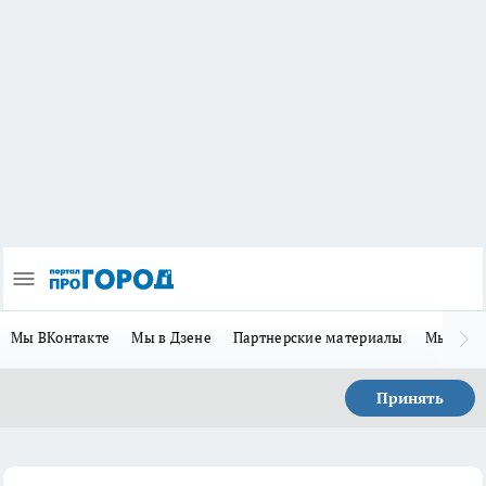
Мы ВКонтакте
Мы в Дзене
Партнерские материалы
Мы в Te
Принять