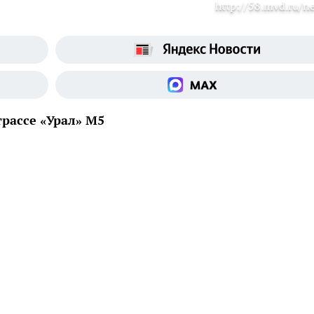
http://58.mvd.ru/n
рассе «Урал» М5