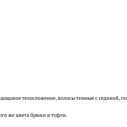
 худощавое телосложение, волосы темные с сединой, гл
ого же цвета брюки и туфли.