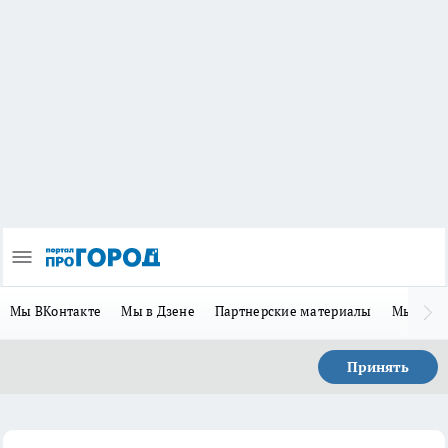
Мы ВКонтакте
Мы в Дзене
Партнерские материалы
Мы в Te
Принять