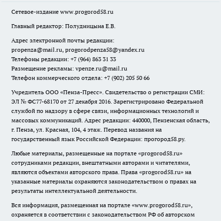
Сетевое-издание
www.progorod58.ru
Главный редактор: Полудницына Е.В.
Адрес электронной почты редакции:
propenza@mail.ru
, progorodpenza58@yandex.ru
Телефоны редакции: +7 (964) 863 31 33
Размещение рекламы: vpenze.ru@mail.ru
Телефон коммерческого отдела: +7 (902) 205 50 66
Учредитель ООО «Пенза-Пресс». Свидетельство о регистрации СМИ:
ЭЛ № ФС77-68170 от 27 декабря 2016. Зарегистрировано Федеральной
службой по надзору в сфере связи, информационных технологий и
массовых коммуникаций. Адрес редакции: 440000, Пензенская область,
г. Пенза, ул. Красная, 104, 4 этаж. Перевод названия на
государственный язык Российской Федерации: прогород58.ру.
Любые материалы, размещенные на портале «
progorod58.ru
»
сотрудниками редакции, внештатными авторами и читателями,
являются объектами авторского права. Права «
progorod58.ru
» на
указанные материалы охраняются законодательством о правах на
результаты интеллектуальной деятельности.
Вся информация, размещенная на портале «
www.progorod58.ru
»,
охраняется в соответствии с законодательством РФ об авторском