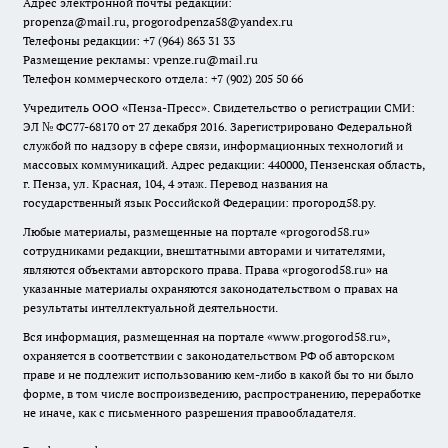
Адрес электронной почты редакции:
propenza@mail.ru
, progorodpenza58@yandex.ru
Телефоны редакции: +7 (964) 863 31 33
Размещение рекламы: vpenze.ru@mail.ru
Телефон коммерческого отдела: +7 (902) 205 50 66
Учредитель ООО «Пенза-Пресс». Свидетельство о регистрации СМИ:
ЭЛ № ФС77-68170 от 27 декабря 2016. Зарегистрировано Федеральной
службой по надзору в сфере связи, информационных технологий и
массовых коммуникаций. Адрес редакции: 440000, Пензенская область,
г. Пенза, ул. Красная, 104, 4 этаж. Перевод названия на
государственный язык Российской Федерации: прогород58.ру.
Любые материалы, размещенные на портале «
progorod58.ru
»
сотрудниками редакции, внештатными авторами и читателями,
являются объектами авторского права. Права «
progorod58.ru
» на
указанные материалы охраняются законодательством о правах на
результаты интеллектуальной деятельности.
Вся информация, размещенная на портале «
www.progorod58.ru
»,
охраняется в соответствии с законодательством РФ об авторском
праве и не подлежит использованию кем-либо в какой бы то ни было
форме, в том числе воспроизведению, распространению, переработке
не иначе, как с письменного разрешения правообладателя.