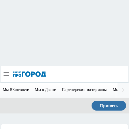
Мы ВКонтакте
Мы в Дзене
Партнерские материалы
Мы в Te
Принять