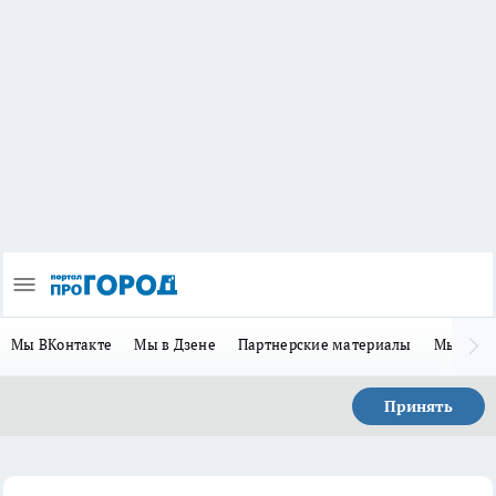
Мы ВКонтакте
Мы в Дзене
Партнерские материалы
Мы в Te
Принять