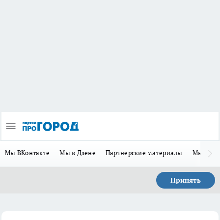
Мы ВКонтакте
Мы в Дзене
Партнерские материалы
Мы в Te
Принять