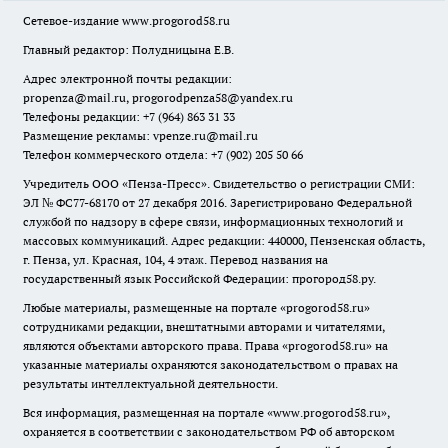
Сетевое-издание
www.progorod58.ru
Главный редактор: Полудницына Е.В.
Адрес электронной почты редакции:
propenza@mail.ru
, progorodpenza58@yandex.ru
Телефоны редакции: +7 (964) 863 31 33
Размещение рекламы: vpenze.ru@mail.ru
Телефон коммерческого отдела: +7 (902) 205 50 66
Учредитель ООО «Пенза-Пресс». Свидетельство о регистрации СМИ:
ЭЛ № ФС77-68170 от 27 декабря 2016. Зарегистрировано Федеральной
службой по надзору в сфере связи, информационных технологий и
массовых коммуникаций. Адрес редакции: 440000, Пензенская область,
г. Пенза, ул. Красная, 104, 4 этаж. Перевод названия на
государственный язык Российской Федерации: прогород58.ру.
Любые материалы, размещенные на портале «
progorod58.ru
»
сотрудниками редакции, внештатными авторами и читателями,
являются объектами авторского права. Права «
progorod58.ru
» на
указанные материалы охраняются законодательством о правах на
результаты интеллектуальной деятельности.
Вся информация, размещенная на портале «
www.progorod58.ru
»,
охраняется в соответствии с законодательством РФ об авторском