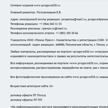
Сетевое-издание
www.progorod58.ru
Главный редактор: Полудницына Е.В.
Адрес электронной почты редакции:
propenza@mail.ru
, progorodpenz
Телефоны редакции: +7 (964) 863 31 33
Размещение рекламы: vpenze.ru@mail.ru
Телефон коммерческого отдела: +7 (902) 205 50 66
Учредитель ООО «Пенза-Пресс». Свидетельство о регистрации СМИ: ЭЛ
коммуникаций. Адрес редакции: 440000, Пензенская область, г. Пенза, 
Любые материалы, размещенные на портале «
progorod58.ru
» сотрудни
охраняются законодательством о правах на результаты интеллектуаль
Вся информация, размещенная на портале «
www.progorod58.ru
», охра
воспроизведению, распространению, переработке не иначе, как с пис
Все фотографические произведения на сайте
www.progorod58.ru
защище
Возрастная категория сайта 16+.
договор оферта ПГ Полуд
договор оферты ПГ ПП
«На информационном ресурсе применяются рекомендательные техноло