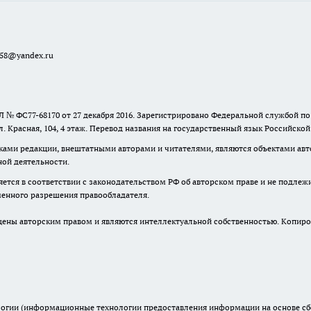
a58@yandex.ru
 № ФС77-68170 от 27 декабря 2016. Зарегистрировано Федеральной службой п
ул. Красная, 104, 4 этаж. Перевод названия на государственный язык Российско
ками редакции, внештатными авторами и читателями, являются объектами авто
ной деятельности.
няется в соответствии с законодательством РФ об авторском праве и не подлеж
ьменного разрешения правообладателя.
ны авторским правом и являются интеллектуальной собственностью. Копиров
гии (информационные технологии предоставления информации на основе сбор