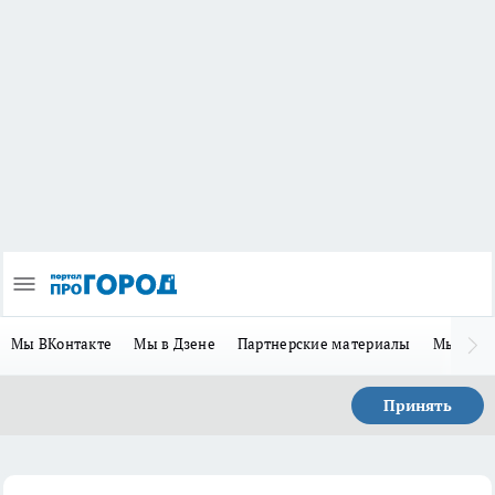
Мы ВКонтакте
Мы в Дзене
Партнерские материалы
Мы в Te
Принять