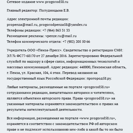
Сетевое-издание
www.progorod58.ru
Главный редактор: Полудницына Е.В.
Адрес электронной почты редакции:
propenza@mail.ru
, progorodpenza58@yandex.ru
Телефоны редакции: +7 (964) 863 31 33
Размещение рекламы: vpenze.ru@mail.ru
Телефон коммерческого отдела: +7 (902) 205 50 66
Учредитель ООО «Пенза-Пресс». Свидетельство о регистрации СМИ:
ЭЛ № ФС77-68170 от 27 декабря 2016. Зарегистрировано Федеральной
службой по надзору в сфере связи, информационных технологий и
массовых коммуникаций. Адрес редакции: 440000, Пензенская область,
г. Пенза, ул. Красная, 104, 4 этаж. Перевод названия на
государственный язык Российской Федерации: прогород58.ру.
Любые материалы, размещенные на портале «
progorod58.ru
»
сотрудниками редакции, внештатными авторами и читателями,
являются объектами авторского права. Права «
progorod58.ru
» на
указанные материалы охраняются законодательством о правах на
результаты интеллектуальной деятельности.
Вся информация, размещенная на портале «
www.progorod58.ru
»,
охраняется в соответствии с законодательством РФ об авторском
праве и не подлежит использованию кем-либо в какой бы то ни было