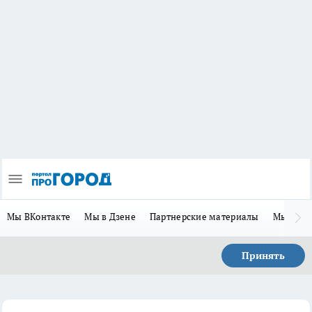
Мы ВКонтакте
Мы в Дзене
Партнерские материалы
Мы в Te
Принять