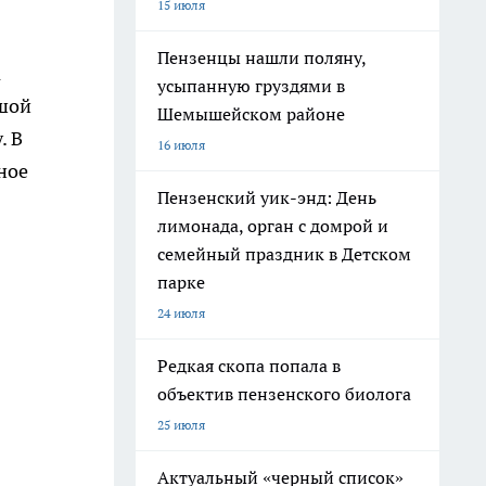
15 июля
Пензенцы нашли поляну,
К
усыпанную груздями в
ьшой
Шемышейском районе
. В
16 июля
ное
Пензенский уик-энд: День
лимонада, орган с домрой и
семейный праздник в Детском
парке
24 июля
Редкая скопа попала в
объектив пензенского биолога
25 июля
Актуальный «черный список»