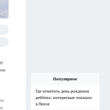
од"
цу
ощь
Популярное
Где отметить день рождения
ребёнка: интересные локации
го.
в Пензе
ет