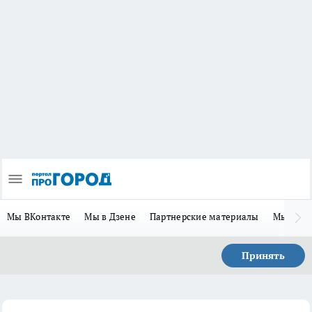
Мы ВКонтакте
Мы в Дзене
Партнерские материалы
Мы в Te
Принять