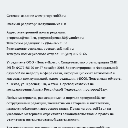
Сетевое-издание
www.progorod58.ru
Главный редактор: Полудницына Е.В.
Адрес электронной почты редакции:
propenza@mail.ru
, progorodpenza58@yandex.ru
Телефоны редакции: +7 (964) 863 31 33
Размещение рекламы: vpenze.ru@mail.ru
Телефон коммерческого отдела: +7 (902) 205 50 66
Учредитель ООО «Пенза-Пресс». Свидетельство о регистрации СМИ:
ЭЛ № ФС77-68170 от 27 декабря 2016. Зарегистрировано Федеральной
службой по надзору в сфере связи, информационных технологий и
массовых коммуникаций. Адрес редакции: 440000, Пензенская область,
г. Пенза, ул. Красная, 104, 4 этаж. Перевод названия на
государственный язык Российской Федерации: прогород58.ру.
Любые материалы, размещенные на портале «
progorod58.ru
»
сотрудниками редакции, внештатными авторами и читателями,
являются объектами авторского права. Права «
progorod58.ru
» на
указанные материалы охраняются законодательством о правах на
результаты интеллектуальной деятельности.
Вся информация, размещенная на портале «
www.progorod58.ru
»,