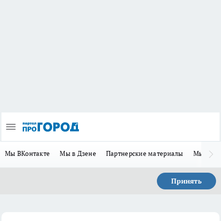
Мы ВКонтакте
Мы в Дзене
Партнерские материалы
Мы в Te
Принять