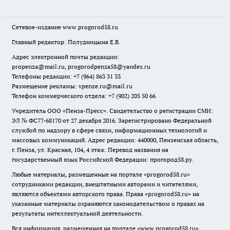
Сетевое-издание
www.progorod58.ru
Главный редактор: Полудницына Е.В.
Адрес электронной почты редакции:
propenza@mail.ru
, progorodpenza58@yandex.ru
Телефоны редакции: +7 (964) 863 31 33
Размещение рекламы: vpenze.ru@mail.ru
Телефон коммерческого отдела: +7 (902) 205 50 66
Учредитель ООО «Пенза-Пресс». Свидетельство о регистрации СМИ:
ЭЛ № ФС77-68170 от 27 декабря 2016. Зарегистрировано Федеральной
службой по надзору в сфере связи, информационных технологий и
массовых коммуникаций. Адрес редакции: 440000, Пензенская область,
г. Пенза, ул. Красная, 104, 4 этаж. Перевод названия на
государственный язык Российской Федерации: прогород58.ру.
Любые материалы, размещенные на портале «
progorod58.ru
»
сотрудниками редакции, внештатными авторами и читателями,
являются объектами авторского права. Права «
progorod58.ru
» на
указанные материалы охраняются законодательством о правах на
результаты интеллектуальной деятельности.
Вся информация, размещенная на портале «
www.progorod58.ru
»,