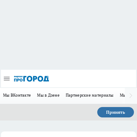
Мы ВКонтакте
Мы в Дзене
Партнерские материалы
Мы в Te
Принять