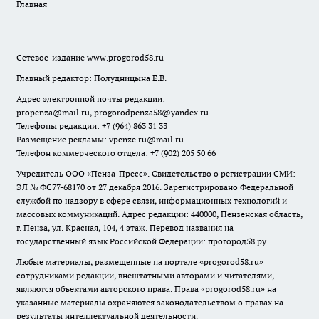
Главная
Сетевое-издание
www.progorod58.ru
Главный редактор: Полудницына Е.В.
Адрес электронной почты редакции:
propenza@mail.ru
, progorodpenza58@yandex.ru
Телефоны редакции: +7 (964) 863 31 33
Размещение рекламы: vpenze.ru@mail.ru
Телефон коммерческого отдела: +7 (902) 205 50 66
Учредитель ООО «Пенза-Пресс». Свидетельство о регистрации СМИ:
ЭЛ № ФС77-68170 от 27 декабря 2016. Зарегистрировано Федеральной
службой по надзору в сфере связи, информационных технологий и
массовых коммуникаций. Адрес редакции: 440000, Пензенская область,
г. Пенза, ул. Красная, 104, 4 этаж. Перевод названия на
государственный язык Российской Федерации: прогород58.ру.
Любые материалы, размещенные на портале «
progorod58.ru
»
сотрудниками редакции, внештатными авторами и читателями,
являются объектами авторского права. Права «
progorod58.ru
» на
указанные материалы охраняются законодательством о правах на
результаты интеллектуальной деятельности.