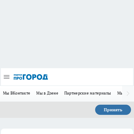
Мы ВКонтакте
Мы в Дзене
Партнерские материалы
Мы в Te
Принять