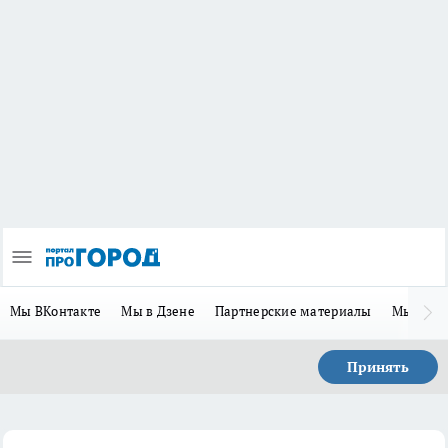
Мы ВКонтакте
Мы в Дзене
Партнерские материалы
Мы в Te
Принять