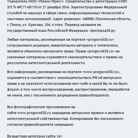
Учредитель ООО «Пенза-Пресс». Свидетельство о регистрации СМИ:
ЭЛ № ФС77-68170 от 27 декабря 2016. Зарегистрировано Федеральной
службой по надзору в сфере связи, информационных технологий и
массовых коммуникаций. Адрес редакции: 440000, Пензенская область,
г. Пенза, ул. Красная, 104, 4 этаж. Перевод названия на
государственный язык Российской Федерации: прогород58.ру.
Любые материалы, размещенные на портале «
progorod58.ru
»
сотрудниками редакции, внештатными авторами и читателями,
являются объектами авторского права. Права «
progorod58.ru
» на
указанные материалы охраняются законодательством о правах на
результаты интеллектуальной деятельности.
Вся информация, размещенная на портале «
www.progorod58.ru
»,
охраняется в соответствии с законодательством РФ об авторском
праве и не подлежит использованию кем-либо в какой бы то ни было
форме, в том числе воспроизведению, распространению, переработке
не иначе, как с письменного разрешения правообладателя.
Все фотографические произведения на
сайте
www.progorod58.ru
защищены авторским правом и являются
интеллектуальной собственностью. Копирование без письменного
согласия правообладателя запрещено.
Возрастная категория сайта 16+.