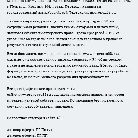
массовых коммуникаций. Адрес редакции: 440000, Пензенская область,
г. Пенза, ул. Красная, 104, 4 этаж. Перевод названия на
государственный язык Российской Федерации: прогород58.ру.
Любые материалы, размещенные на портале «
progorod58.ru
»
сотрудниками редакции, внештатными авторами и читателями,
являются объектами авторского права. Права «
progorod58.ru
» на
указанные материалы охраняются законодательством о правах на
результаты интеллектуальной деятельности.
Вся информация, размещенная на портале «
www.progorod58.ru
»,
охраняется в соответствии с законодательством РФ об авторском
праве и не подлежит использованию кем-либо в какой бы то ни было
форме, в том числе воспроизведению, распространению, переработке
не иначе, как с письменного разрешения правообладателя.
Все фотографические произведения на
сайте
www.progorod58.ru
защищены авторским правом и являются
интеллектуальной собственностью. Копирование без письменного
согласия правообладателя запрещено.
Возрастная категория сайта 16+.
договор оферта ПГ Полуд
договор оферты ПГ ПП