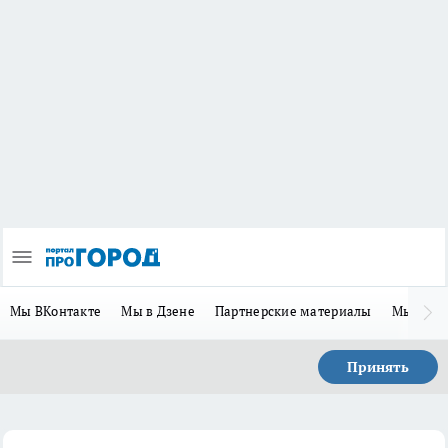
Мы ВКонтакте
Мы в Дзене
Партнерские материалы
Мы в Te
Принять