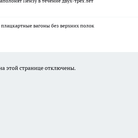
аполонят Пензу в течение двух-трех лет
 плацкартные вагоны без верхних полок
а этой странице отключены.