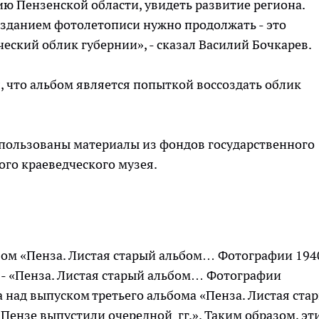
ю Пензенской области, увидеть развитие региона.
изданием фотолетописи нужно продолжать - это
еский облик губернии», - сказал Василий Бочкарев.
 что альбом является попыткой воссоздать облик
использованы материалы из фондов государственного
ого краеведческого музея.
ьбом «Пенза. Листая старый альбом… Фотографии 194
ой - «Пенза. Листая старый альбом… Фотографии
та над выпуском третьего альбома «Пенза. Листая ста
Пензе выпустили очередной гг.». Таким образом, эт