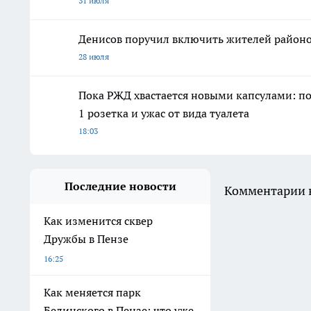
31 июля
Денисов поручил включить жителей районо
28 июля
Пока РЖД хвастается новыми капсулами: пое
1 розетка и ужас от вида туалета
18:03
Последние новости
Комментарии н
Как изменится сквер
Дружбы в Пензе
16:25
Как меняется парк
Белинского в Пензе: что уже