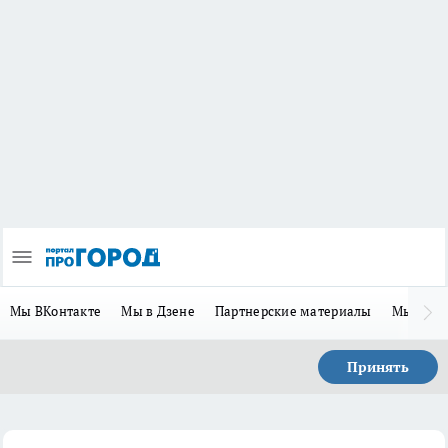
Мы ВКонтакте
Мы в Дзене
Партнерские материалы
Мы в Te
Принять