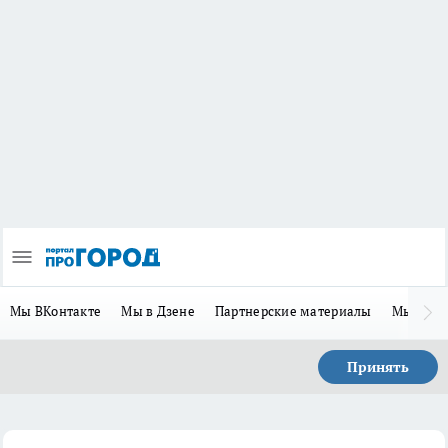
Мы ВКонтакте
Мы в Дзене
Партнерские материалы
Мы в Te
Принять