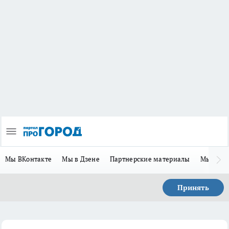
Мы ВКонтакте
Мы в Дзене
Партнерские материалы
Мы в Te
Принять