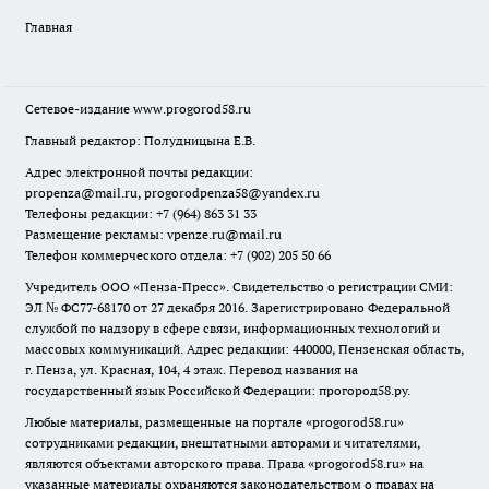
Главная
Сетевое-издание
www.progorod58.ru
Главный редактор: Полудницына Е.В.
Адрес электронной почты редакции:
propenza@mail.ru
, progorodpenza58@yandex.ru
Телефоны редакции: +7 (964) 863 31 33
Размещение рекламы: vpenze.ru@mail.ru
Телефон коммерческого отдела: +7 (902) 205 50 66
Учредитель ООО «Пенза-Пресс». Свидетельство о регистрации СМИ:
ЭЛ № ФС77-68170 от 27 декабря 2016. Зарегистрировано Федеральной
службой по надзору в сфере связи, информационных технологий и
массовых коммуникаций. Адрес редакции: 440000, Пензенская область,
г. Пенза, ул. Красная, 104, 4 этаж. Перевод названия на
государственный язык Российской Федерации: прогород58.ру.
Любые материалы, размещенные на портале «
progorod58.ru
»
сотрудниками редакции, внештатными авторами и читателями,
являются объектами авторского права. Права «
progorod58.ru
» на
указанные материалы охраняются законодательством о правах на