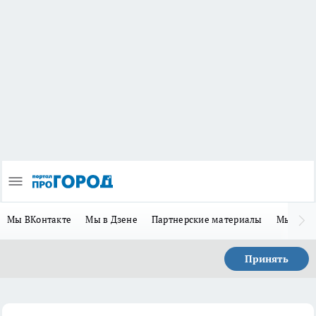
Мы ВКонтакте
Мы в Дзене
Партнерские материалы
Мы в Te
Принять