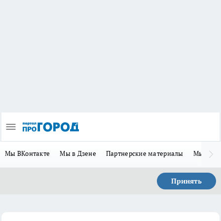
Мы ВКонтакте
Мы в Дзене
Партнерские материалы
Мы в Te
Принять