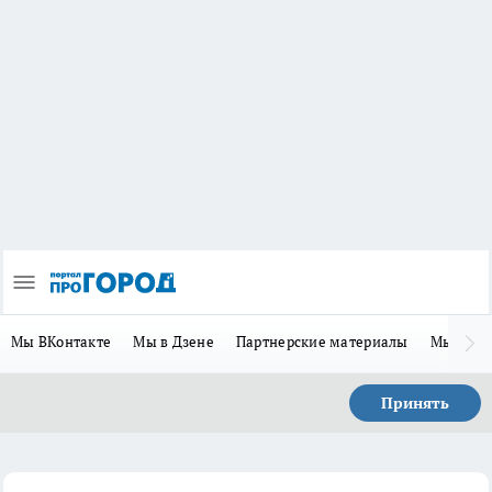
Мы ВКонтакте
Мы в Дзене
Партнерские материалы
Мы в Te
Принять