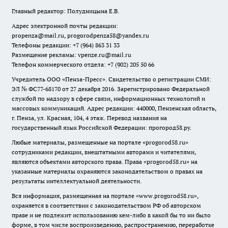
Главный редактор: Полудницына Е.В.
Адрес электронной почты редакции:
propenza@mail.ru
, progorodpenza58@yandex.ru
Телефоны редакции: +7 (964) 863 31 33
Размещение рекламы: vpenze.ru@mail.ru
Телефон коммерческого отдела: +7 (902) 205 50 66
Учредитель ООО «Пенза-Пресс». Свидетельство о регистрации СМИ:
ЭЛ № ФС77-68170 от 27 декабря 2016. Зарегистрировано Федеральной
службой по надзору в сфере связи, информационных технологий и
массовых коммуникаций. Адрес редакции: 440000, Пензенская область,
г. Пенза, ул. Красная, 104, 4 этаж. Перевод названия на
государственный язык Российской Федерации: прогород58.ру.
Любые материалы, размещенные на портале «
progorod58.ru
»
сотрудниками редакции, внештатными авторами и читателями,
являются объектами авторского права. Права «
progorod58.ru
» на
указанные материалы охраняются законодательством о правах на
результаты интеллектуальной деятельности.
Вся информация, размещенная на портале «
www.progorod58.ru
»,
охраняется в соответствии с законодательством РФ об авторском
праве и не подлежит использованию кем-либо в какой бы то ни было
форме, в том числе воспроизведению, распространению, переработке