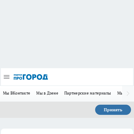
Мы ВКонтакте
Мы в Дзене
Партнерские материалы
Мы в Te
Принять