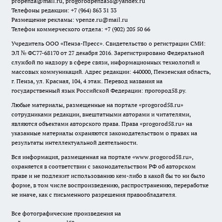
propenza@mail.ru
, progorodpenza58@yandex.ru
Телефоны редакции: +7 (964) 863 31 33
Размещение рекламы: vpenze.ru@mail.ru
Телефон коммерческого отдела: +7 (902) 205 50 66
Учредитель ООО «Пенза-Пресс». Свидетельство о регистрации СМИ:
ЭЛ № ФС77-68170 от 27 декабря 2016. Зарегистрировано Федеральной
службой по надзору в сфере связи, информационных технологий и
массовых коммуникаций. Адрес редакции: 440000, Пензенская область,
г. Пенза, ул. Красная, 104, 4 этаж. Перевод названия на
государственный язык Российской Федерации: прогород58.ру.
Любые материалы, размещенные на портале «
progorod58.ru
»
сотрудниками редакции, внештатными авторами и читателями,
являются объектами авторского права. Права «
progorod58.ru
» на
указанные материалы охраняются законодательством о правах на
результаты интеллектуальной деятельности.
Вся информация, размещенная на портале «
www.progorod58.ru
»,
охраняется в соответствии с законодательством РФ об авторском
праве и не подлежит использованию кем-либо в какой бы то ни было
форме, в том числе воспроизведению, распространению, переработке
не иначе, как с письменного разрешения правообладателя.
Все фотографические произведения на