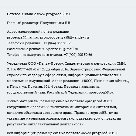
Сетевое-издание
www.progorod58.ru
Главный редактор: Полудницына Е.В.
Адрес электронной почты редакции:
propenza@mail.ru
, progorodpenza58@yandex.ru
Телефоны редакции: +7 (964) 863 31 33
Размещение рекламы: vpenze.ru@mail.ru
Телефон коммерческого отдела: +7 (902) 205 50 66
Учредитель ООО «Пенза-Пресс». Свидетельство о регистрации СМИ:
ЭЛ № ФС77-68170 от 27 декабря 2016. Зарегистрировано Федеральной
службой по надзору в сфере связи, информационных технологий и
массовых коммуникаций. Адрес редакции: 440000, Пензенская область,
г. Пенза, ул. Красная, 104, 4 этаж. Перевод названия на
государственный язык Российской Федерации: прогород58.ру.
Любые материалы, размещенные на портале «
progorod58.ru
»
сотрудниками редакции, внештатными авторами и читателями,
являются объектами авторского права. Права «
progorod58.ru
» на
указанные материалы охраняются законодательством о правах на
результаты интеллектуальной деятельности.
Вся информация, размещенная на портале «
www.progorod58.ru
»,