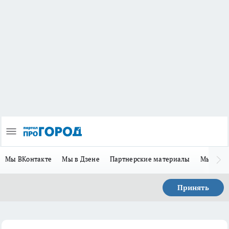
Мы ВКонтакте
Мы в Дзене
Партнерские материалы
Мы в Te
Принять