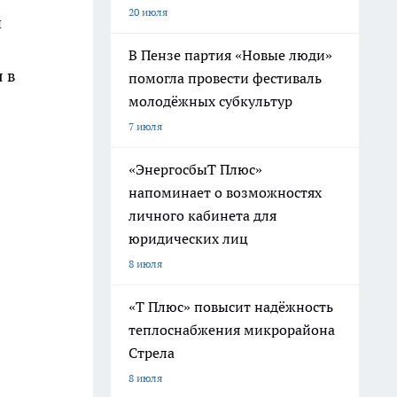
20 июля
й
В Пензе партия «Новые люди»
 в
помогла провести фестиваль
молодёжных субкультур
7 июля
«ЭнергосбыТ Плюс»
напоминает о возможностях
личного кабинета для
юридических лиц
8 июля
«Т Плюс» повысит надёжность
теплоснабжения микрорайона
Стрела
8 июля