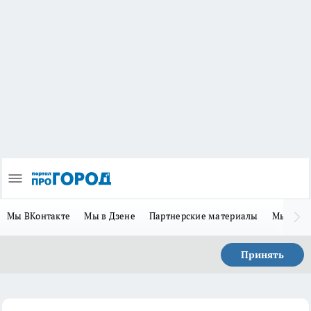
Мы ВКонтакте
Мы в Дзене
Партнерские материалы
Мы в Te
Принять