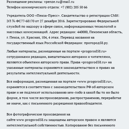
Размещение рекламы: vpenze.ru@mail.ru
Телефон коммерческого отдела: +7 (902) 205 50 66
Учредитель ООО «Пенза-Пресс». Свидетельство о регистрации СМИ:
ЭЛ № ФС77-68170 от 27 декабря 2016. Зарегистрировано Федеральной
службой по надзору в сфере связи, информационных технологий и
массовых коммуникаций. Адрес редакции: 440000, Пензенская область,
г. Пенза, ул. Красная, 104, 4 этаж. Перевод названия на
государственный язык Российской Федерации: прогород58.ру.
Любые материалы, размещенные на портале «
progorod58.ru
»
сотрудниками редакции, внештатными авторами и читателями,
являются объектами авторского права. Права «
progorod58.ru
» на
указанные материалы охраняются законодательством о правах на
результаты интеллектуальной деятельности.
Вся информация, размещенная на портале «
www.progorod58.ru
»,
охраняется в соответствии с законодательством РФ об авторском
праве и не подлежит использованию кем-либо в какой бы то ни было
форме, в том числе воспроизведению, распространению, переработке
не иначе, как с письменного разрешения правообладателя.
Все фотографические произведения на
сайте
www.progorod58.ru
защищены авторским правом и являются
интеллектуальной собственностью. Копирование без письменного