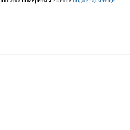
 попытки помириться с женой
поджег дом тещи.