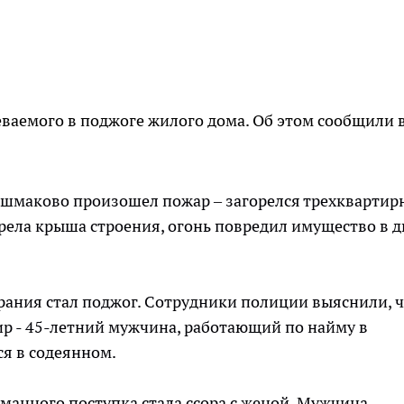
аемого в поджоге жилого дома. Об этом сообщили 
Башмаково произошел пожар – загорелся трехкварти
орела крыша строения, огонь повредил имущество в д
рания стал поджог. Сотрудники полиции выяснили, 
ир - 45-летний мужчина, работающий по найму в
я в содеянном.
манного поступка стала ссора с женой. Мужчина,