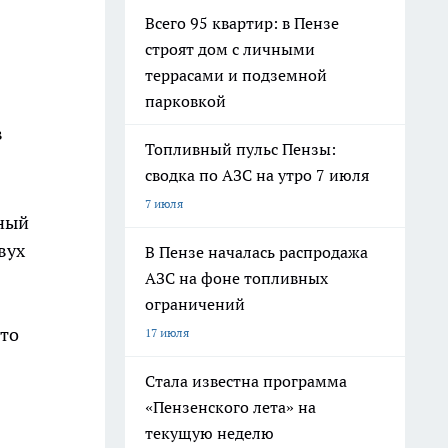
Всего 95 квартир: в Пензе
строят дом с личными
террасами и подземной
парковкой
в
Топливный пульс Пензы:
сводка по АЗС на утро 7 июля
7 июля
рный
вух
В Пензе началась распродажа
АЗС на фоне топливных
ограничений
что
17 июля
Стала известна программа
«Пензенского лета» на
текущую неделю