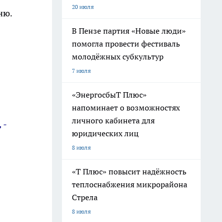
20 июля
ню.
В Пензе партия «Новые люди»
помогла провести фестиваль
молодёжных субкультур
7 июля
«ЭнергосбыТ Плюс»
напоминает о возможностях
личного кабинета для
 -
юридических лиц
8 июля
«Т Плюс» повысит надёжность
теплоснабжения микрорайона
Стрела
8 июля