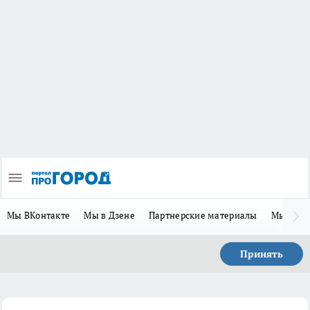
Мы ВКонтакте
Мы в Дзене
Партнерские материалы
Мы в Te
Принять