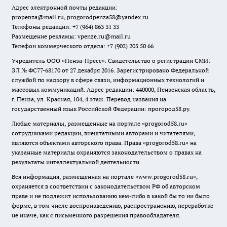
Адрес электронной почты редакции:
propenza@mail.ru
, progorodpenza58@yandex.ru
Телефоны редакции: +7 (964) 863 31 33
Размещение рекламы: vpenze.ru@mail.ru
Телефон коммерческого отдела: +7 (902) 205 50 66
Учредитель ООО «Пенза-Пресс». Свидетельство о регистрации СМИ:
ЭЛ № ФС77-68170 от 27 декабря 2016. Зарегистрировано Федеральной
службой по надзору в сфере связи, информационных технологий и
массовых коммуникаций. Адрес редакции: 440000, Пензенская область,
г. Пенза, ул. Красная, 104, 4 этаж. Перевод названия на
государственный язык Российской Федерации: прогород58.ру.
Любые материалы, размещенные на портале «
progorod58.ru
»
сотрудниками редакции, внештатными авторами и читателями,
являются объектами авторского права. Права «
progorod58.ru
» на
указанные материалы охраняются законодательством о правах на
результаты интеллектуальной деятельности.
Вся информация, размещенная на портале «
www.progorod58.ru
»,
охраняется в соответствии с законодательством РФ об авторском
праве и не подлежит использованию кем-либо в какой бы то ни было
форме, в том числе воспроизведению, распространению, переработке
не иначе, как с письменного разрешения правообладателя.