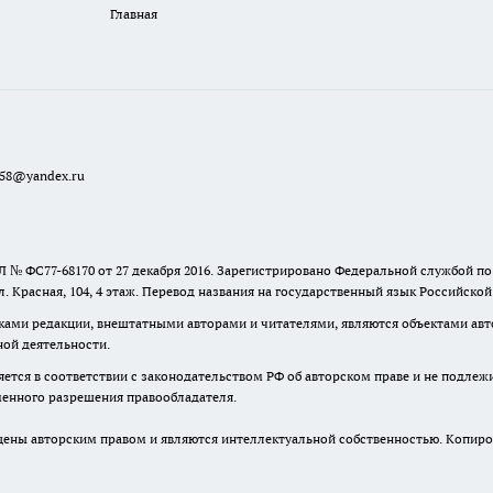
Главная
a58@yandex.ru
 № ФС77-68170 от 27 декабря 2016. Зарегистрировано Федеральной службой п
ул. Красная, 104, 4 этаж. Перевод названия на государственный язык Российско
ками редакции, внештатными авторами и читателями, являются объектами авто
ной деятельности.
няется в соответствии с законодательством РФ об авторском праве и не подлеж
ьменного разрешения правообладателя.
ны авторским правом и являются интеллектуальной собственностью. Копиров