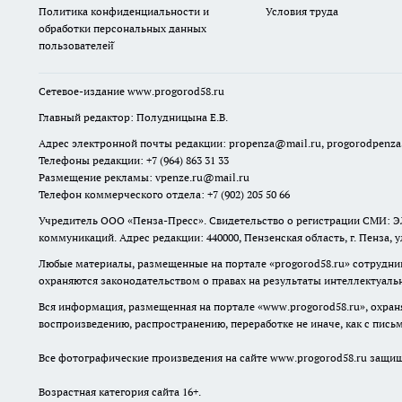
Политика конфиденциальности и
Условия труда
обработки персональных данных
пользователей̆
Сетевое-издание
www.progorod58.ru
Главный редактор: Полудницына Е.В.
Адрес электронной почты редакции:
propenza@mail.ru
, progorodpenz
Телефоны редакции: +7 (964) 863 31 33
Размещение рекламы: vpenze.ru@mail.ru
Телефон коммерческого отдела: +7 (902) 205 50 66
Учредитель ООО «Пенза-Пресс». Свидетельство о регистрации СМИ: ЭЛ
коммуникаций. Адрес редакции: 440000, Пензенская область, г. Пенза, 
Любые материалы, размещенные на портале «
progorod58.ru
» сотрудни
охраняются законодательством о правах на результаты интеллектуаль
Вся информация, размещенная на портале «
www.progorod58.ru
», охра
воспроизведению, распространению, переработке не иначе, как с пис
Все фотографические произведения на сайте
www.progorod58.ru
защище
Возрастная категория сайта 16+.