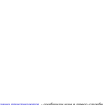
давно практикуются
,
- сообщили нам в пресс-службе