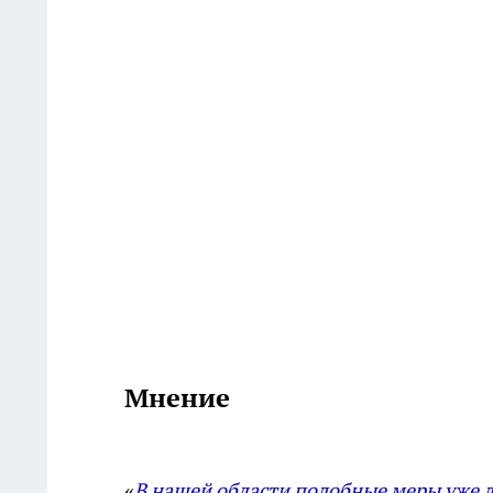
Мнение
«
В нашей области подобные меры уже 