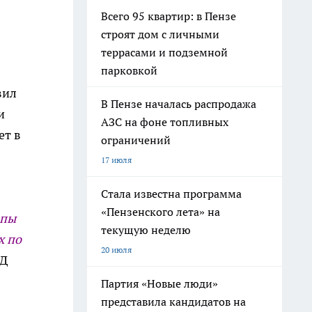
Всего 95 квартир: в Пензе
строят дом с личными
террасами и подземной
парковкой
вил
В Пензе началась распродажа
и
АЗС на фоне топливных
ет в
ограничений
17 июля
Стала известна программа
«Пензенского лета» на
апы
текущую неделю
х по
20 июля
ВД
Партия «Новые люди»
представила кандидатов на