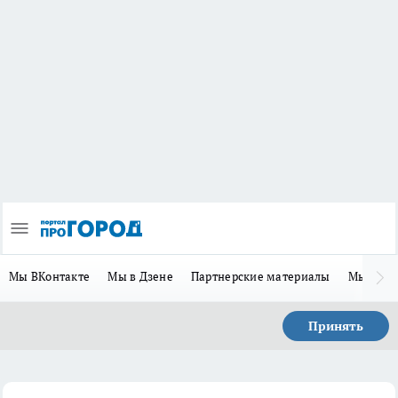
Мы ВКонтакте
Мы в Дзене
Партнерские материалы
Мы в Te
Принять