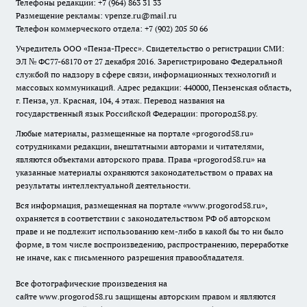
Телефоны редакции: +7 (964) 863 31 33
Размещение рекламы: vpenze.ru@mail.ru
Телефон коммерческого отдела: +7 (902) 205 50 66
Учредитель ООО «Пенза-Пресс». Свидетельство о регистрации СМИ:
ЭЛ № ФС77-68170 от 27 декабря 2016. Зарегистрировано Федеральной
службой по надзору в сфере связи, информационных технологий и
массовых коммуникаций. Адрес редакции: 440000, Пензенская область,
г. Пенза, ул. Красная, 104, 4 этаж. Перевод названия на
государственный язык Российской Федерации: прогород58.ру.
Любые материалы, размещенные на портале «
progorod58.ru
»
сотрудниками редакции, внештатными авторами и читателями,
являются объектами авторского права. Права «
progorod58.ru
» на
указанные материалы охраняются законодательством о правах на
результаты интеллектуальной деятельности.
Вся информация, размещенная на портале «
www.progorod58.ru
»,
охраняется в соответствии с законодательством РФ об авторском
праве и не подлежит использованию кем-либо в какой бы то ни было
форме, в том числе воспроизведению, распространению, переработке
не иначе, как с письменного разрешения правообладателя.
Все фотографические произведения на
сайте
www.progorod58.ru
защищены авторским правом и являются