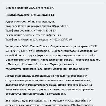
Сетевое-издание
www.progorod58.ru
Главный редактор: Полудницына Е.В.
Адрес электронной почты редакции:
propenza@mail.ru
, progorodpenza58@yandex.ru
Телефоны редакции: +7 (964) 863 31 33
Размещение рекламы: vpenze.ru@mail.ru
Телефон коммерческого отдела: +7 (902) 205 50 66
Учредитель ООО «Пенза-Пресс». Свидетельство о регистрации СМИ:
ЭЛ № ФС77-68170 от 27 декабря 2016. Зарегистрировано Федеральной
службой по надзору в сфере связи, информационных технологий и
массовых коммуникаций. Адрес редакции: 440000, Пензенская область,
г. Пенза, ул. Красная, 104, 4 этаж. Перевод названия на
государственный язык Российской Федерации: прогород58.ру.
Любые материалы, размещенные на портале «
progorod58.ru
»
сотрудниками редакции, внештатными авторами и читателями,
являются объектами авторского права. Права «
progorod58.ru
» на
указанные материалы охраняются законодательством о правах на
результаты интеллектуальной деятельности.
Вся информация, размещенная на портале «
www.progorod58.ru
»,
охраняется в соответствии с законодательством РФ об авторском