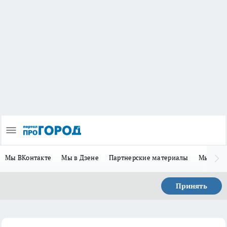
Мы ВКонтакте
Мы в Дзене
Партнерские материалы
Мы в Te
Принять