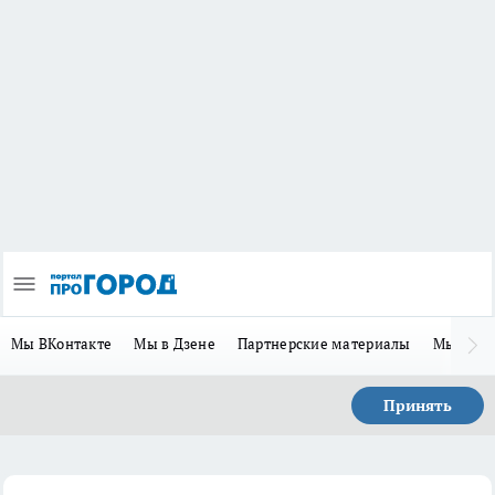
Мы ВКонтакте
Мы в Дзене
Партнерские материалы
Мы в Te
Принять