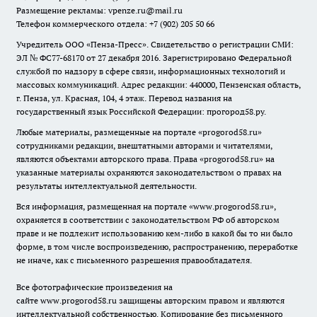
Размещение рекламы: vpenze.ru@mail.ru
Телефон коммерческого отдела: +7 (902) 205 50 66
Учредитель ООО «Пенза-Пресс». Свидетельство о регистрации СМИ:
ЭЛ № ФС77-68170 от 27 декабря 2016. Зарегистрировано Федеральной
службой по надзору в сфере связи, информационных технологий и
массовых коммуникаций. Адрес редакции: 440000, Пензенская область,
г. Пенза, ул. Красная, 104, 4 этаж. Перевод названия на
государственный язык Российской Федерации: прогород58.ру.
Любые материалы, размещенные на портале «
progorod58.ru
»
сотрудниками редакции, внештатными авторами и читателями,
являются объектами авторского права. Права «
progorod58.ru
» на
указанные материалы охраняются законодательством о правах на
результаты интеллектуальной деятельности.
Вся информация, размещенная на портале «
www.progorod58.ru
»,
охраняется в соответствии с законодательством РФ об авторском
праве и не подлежит использованию кем-либо в какой бы то ни было
форме, в том числе воспроизведению, распространению, переработке
не иначе, как с письменного разрешения правообладателя.
Все фотографические произведения на
сайте
www.progorod58.ru
защищены авторским правом и являются
интеллектуальной собственностью. Копирование без письменного