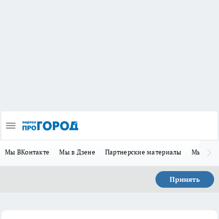
Мы ВКонтакте
Мы в Дзене
Партнерские материалы
Мы в Te
Принять