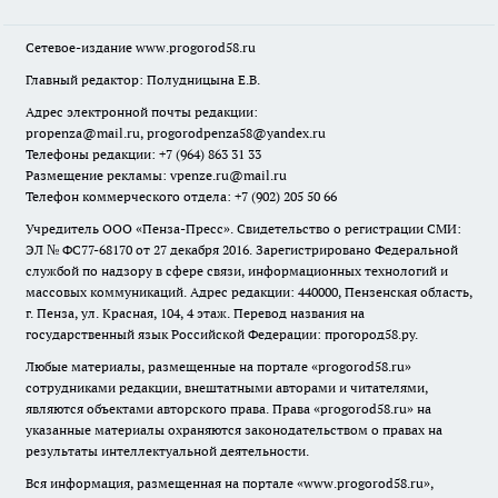
Сетевое-издание
www.progorod58.ru
Главный редактор: Полудницына Е.В.
Адрес электронной почты редакции:
propenza@mail.ru
, progorodpenza58@yandex.ru
Телефоны редакции: +7 (964) 863 31 33
Размещение рекламы: vpenze.ru@mail.ru
Телефон коммерческого отдела: +7 (902) 205 50 66
Учредитель ООО «Пенза-Пресс». Свидетельство о регистрации СМИ:
ЭЛ № ФС77-68170 от 27 декабря 2016. Зарегистрировано Федеральной
службой по надзору в сфере связи, информационных технологий и
массовых коммуникаций. Адрес редакции: 440000, Пензенская область,
г. Пенза, ул. Красная, 104, 4 этаж. Перевод названия на
государственный язык Российской Федерации: прогород58.ру.
Любые материалы, размещенные на портале «
progorod58.ru
»
сотрудниками редакции, внештатными авторами и читателями,
являются объектами авторского права. Права «
progorod58.ru
» на
указанные материалы охраняются законодательством о правах на
результаты интеллектуальной деятельности.
Вся информация, размещенная на портале «
www.progorod58.ru
»,