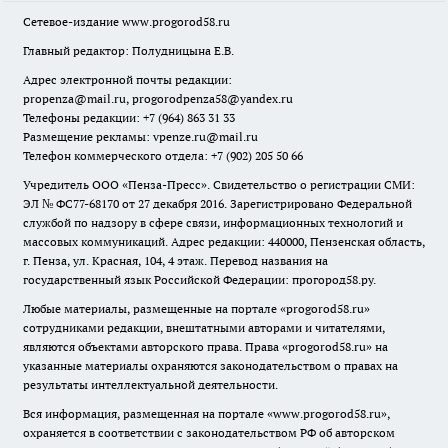
Сетевое-издание
www.progorod58.ru
Главный редактор: Полудницына Е.В.
Адрес электронной почты редакции:
propenza@mail.ru
, progorodpenza58@yandex.ru
Телефоны редакции: +7 (964) 863 31 33
Размещение рекламы: vpenze.ru@mail.ru
Телефон коммерческого отдела: +7 (902) 205 50 66
Учредитель ООО «Пенза-Пресс». Свидетельство о регистрации СМИ:
ЭЛ № ФС77-68170 от 27 декабря 2016. Зарегистрировано Федеральной
службой по надзору в сфере связи, информационных технологий и
массовых коммуникаций. Адрес редакции: 440000, Пензенская область,
г. Пенза, ул. Красная, 104, 4 этаж. Перевод названия на
государственный язык Российской Федерации: прогород58.ру.
Любые материалы, размещенные на портале «
progorod58.ru
»
сотрудниками редакции, внештатными авторами и читателями,
являются объектами авторского права. Права «
progorod58.ru
» на
указанные материалы охраняются законодательством о правах на
результаты интеллектуальной деятельности.
Вся информация, размещенная на портале «
www.progorod58.ru
»,
охраняется в соответствии с законодательством РФ об авторском