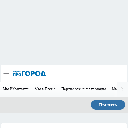
Мы ВКонтакте
Мы в Дзене
Партнерские материалы
Мы в Te
Принять