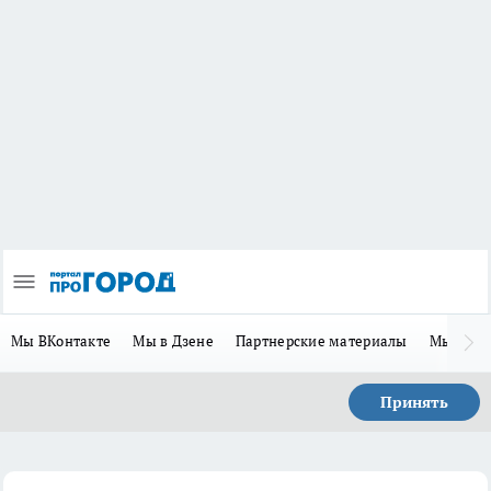
Мы ВКонтакте
Мы в Дзене
Партнерские материалы
Мы в Te
Принять