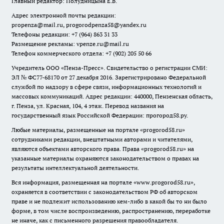
Главный редактор: Полудницына Е.В.
Адрес электронной почты редакции:
propenza@mail.ru
, progorodpenza58@yandex.ru
Телефоны редакции: +7 (964) 863 31 33
Размещение рекламы: vpenze.ru@mail.ru
Телефон коммерческого отдела: +7 (902) 205 50 66
Учредитель ООО «Пенза-Пресс». Свидетельство о регистрации СМИ:
ЭЛ № ФС77-68170 от 27 декабря 2016. Зарегистрировано Федеральной
службой по надзору в сфере связи, информационных технологий и
массовых коммуникаций. Адрес редакции: 440000, Пензенская область,
г. Пенза, ул. Красная, 104, 4 этаж. Перевод названия на
государственный язык Российской Федерации: прогород58.ру.
Любые материалы, размещенные на портале «
progorod58.ru
»
сотрудниками редакции, внештатными авторами и читателями,
являются объектами авторского права. Права «
progorod58.ru
» на
указанные материалы охраняются законодательством о правах на
результаты интеллектуальной деятельности.
Вся информация, размещенная на портале «
www.progorod58.ru
»,
охраняется в соответствии с законодательством РФ об авторском
праве и не подлежит использованию кем-либо в какой бы то ни было
форме, в том числе воспроизведению, распространению, переработке
не иначе, как с письменного разрешения правообладателя.