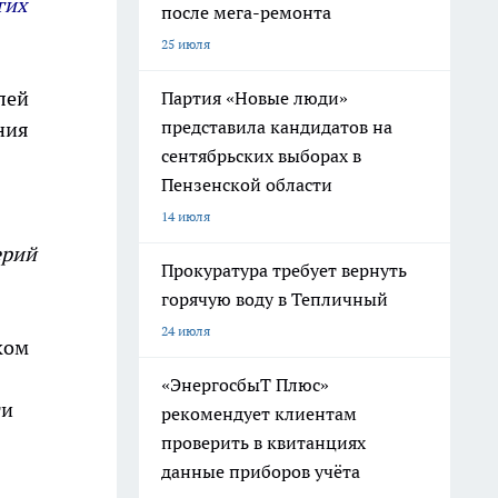
гих
после мега-ремонта
25 июля
лей
Партия «Новые люди»
представила кандидатов на
ния
сентябрьских выборах в
Пензенской области
14 июля
ерий
Прокуратура требует вернуть
горячую воду в Тепличный
24 июля
ком
«ЭнергосбыТ Плюс»
ти
рекомендует клиентам
проверить в квитанциях
данные приборов учёта