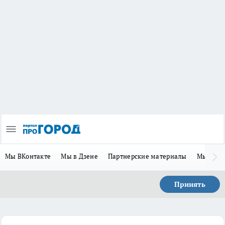
Мы ВКонтакте
Мы в Дзене
Партнерские материалы
Мы в Te
Принять