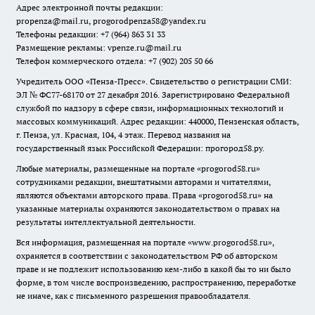
Адрес электронной почты редакции:
propenza@mail.ru
, progorodpenza58@yandex.ru
Телефоны редакции: +7 (964) 863 31 33
Размещение рекламы: vpenze.ru@mail.ru
Телефон коммерческого отдела: +7 (902) 205 50 66
Учредитель ООО «Пенза-Пресс». Свидетельство о регистрации СМИ:
ЭЛ № ФС77-68170 от 27 декабря 2016. Зарегистрировано Федеральной
службой по надзору в сфере связи, информационных технологий и
массовых коммуникаций. Адрес редакции: 440000, Пензенская область,
г. Пенза, ул. Красная, 104, 4 этаж. Перевод названия на
государственный язык Российской Федерации: прогород58.ру.
Любые материалы, размещенные на портале «
progorod58.ru
»
сотрудниками редакции, внештатными авторами и читателями,
являются объектами авторского права. Права «
progorod58.ru
» на
указанные материалы охраняются законодательством о правах на
результаты интеллектуальной деятельности.
Вся информация, размещенная на портале «
www.progorod58.ru
»,
охраняется в соответствии с законодательством РФ об авторском
праве и не подлежит использованию кем-либо в какой бы то ни было
форме, в том числе воспроизведению, распространению, переработке
не иначе, как с письменного разрешения правообладателя.