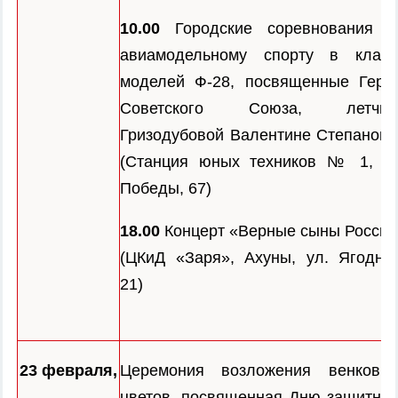
10.00
Городские соревнования п
авиамодельному спорту в класс
моделей Ф-28, посвященные Геро
Советского Союза, летчиц
Гризодубовой Валентине Степановн
(Станция юных техников № 1, пр
Победы, 67)
18.00
Концерт «Верные сыны России
(ЦКиД «Заря», Ахуны, ул. Ягодная
21)
23 февраля,
Церемония возложения венков 
цветов, посвященная Дню защитник