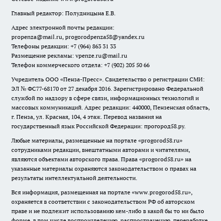
Главный редактор: Полудницына Е.В.
Адрес электронной почты редакции:
propenza@mail.ru
, progorodpenza58@yandex.ru
Телефоны редакции: +7 (964) 863 31 33
Размещение рекламы: vpenze.ru@mail.ru
Телефон коммерческого отдела: +7 (902) 205 50 66
Учредитель ООО «Пенза-Пресс». Свидетельство о регистрации СМИ:
ЭЛ № ФС77-68170 от 27 декабря 2016. Зарегистрировано Федеральной
службой по надзору в сфере связи, информационных технологий и
массовых коммуникаций. Адрес редакции: 440000, Пензенская область,
г. Пенза, ул. Красная, 104, 4 этаж. Перевод названия на
государственный язык Российской Федерации: прогород58.ру.
Любые материалы, размещенные на портале «
progorod58.ru
»
сотрудниками редакции, внештатными авторами и читателями,
являются объектами авторского права. Права «
progorod58.ru
» на
указанные материалы охраняются законодательством о правах на
результаты интеллектуальной деятельности.
Вся информация, размещенная на портале «
www.progorod58.ru
»,
охраняется в соответствии с законодательством РФ об авторском
праве и не подлежит использованию кем-либо в какой бы то ни было
форме, в том числе воспроизведению, распространению, переработке