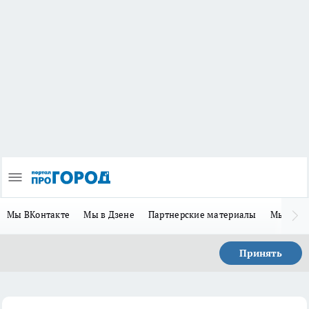
Мы ВКонтакте
Мы в Дзене
Партнерские материалы
Мы в Te
Принять